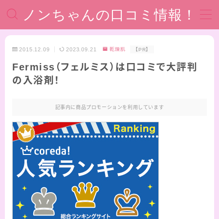
ノンちゃんの口コミ情報！
MENU
2015.12.09
2023.09.21
乾燥肌
【PR】
Fermiss（フェルミス）は口コミで大評判
ホーム
の入浴剤！
運営者情報
記事内に商品プロモーションを利用しています
著作権・注意事項
プライバシーポリシー
お問い合わせ