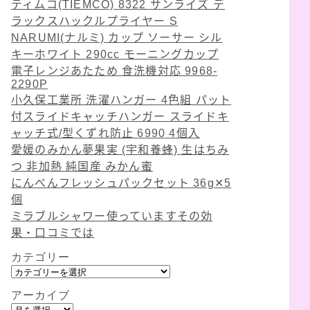
ティムコ(TIEMCO) 8322 サンライズ デ
ラックスハックルプライヤー S
NARUMI(ナルミ) カップ ソーサー シル
キーホワイト 290cc モーニングカップ
電子レンジあたため 食洗機対応 9968-
2290P
小久保工業所 洗濯ハンガー 4色組 パット
付スライドキャッチハンガー スライドキ
ャッチ式/型くずれ防止 6990 4個入
愛媛のみかん夢果実 (宇和養蜂) 生はちみ
つ 非加熱 純国産 みかん蜜
にんべんフレッシュパックセット 36g✕5
個
ミラブルシャワー使っていますその効
果・口コミでは
カテゴリー
カ
テ
アーカイブ
ゴ