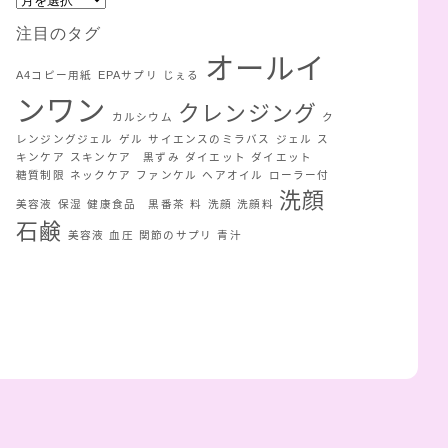
ア
リ
ー
注目のタグ
ー
カ
オールイ
イ
A4コピー用紙
EPAサプリ
じぇる
ブ
ンワン
クレンジング
カルシウム
ク
レンジングジェル
ゲル
サイエンスのミラバス
ジェル
ス
キンケア
スキンケア 黒ずみ
ダイエット
ダイエット
糖質制限
ネックケア
ファンケル
ヘアオイル
ローラー付
洗顔
美容液
保湿
健康食品 黒番茶
料
洗顔
洗顔料
石鹸
美容液
血圧
関節のサプリ
青汁