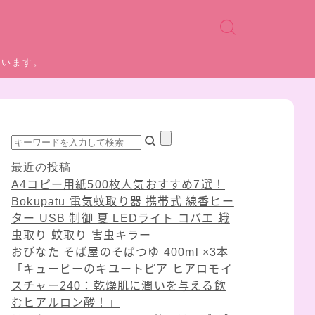
ています。
最近の投稿
A4コピー用紙500枚人気おすすめ7選！
Bokupatu 電気蚊取り器 携帯式 線香ヒー
ター USB 制御 夏 LEDライト コバエ 蛾
虫取り 蚊取り 害虫キラー
おびなた そば屋のそばつゆ 400ml ×3本
「キューピーのキユートピア ヒアロモイ
スチャー240：乾燥肌に潤いを与える飲
むヒアルロン酸！」