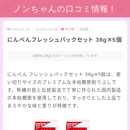
ノンちゃんの口コミ情報！
MENU
2024.03.31
2025.09.08
未分類
【PR】
にんべんフレッシュパックセット 36g✕5個
ホーム
運営者情報
記事内に商品プロモーションを利用しています
著作権・注意事項
にんべん フレッシュパックセット 36g✕5個は、使
い切りサイズのプレミアムな本枯鰹節削りぶしで
プライバシーポリシー
す。熟練の技と伝統製法で丁寧に作られた国内製造
の本枯鰹節を使用しており、すっきりとした上品で
お問い合わせ
まろやかな味と香りが特徴です。