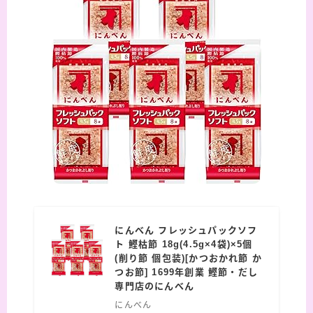
にんべん フレッシュパックソフ
ト 鰹枯節 18g(4.5g×4袋)×5個
(削り節 個包装)[かつおかれ節 か
つお節] 1699年創業 鰹節・だし
専門店のにんべん
にんべん