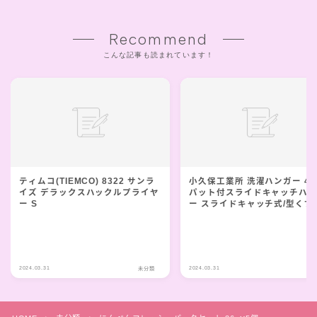
Recommend
こんな記事も読まれています！
ティムコ(TIEMCO) 8322 サンラ
小久保工業所 洗濯ハンガー 4
イズ デラックスハックルプライヤ
パット付スライドキャッチハ
ー S
ー スライドキャッチ式/型くず
防止 6990 4個入
2024.03.31
2024.03.31
未分類
未